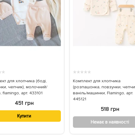
★
★
★
★
★
★
★
кт для хлопчика (боді,
Комплект для хлопчика
ки, чепчик), молочний/
(розпашонка, повзунки, чепчик
 flamingo, арт. 433101
ваніль/машинки, Flamingo, арт.
445121
451 грн
518 грн
Купити
Немає в наявності