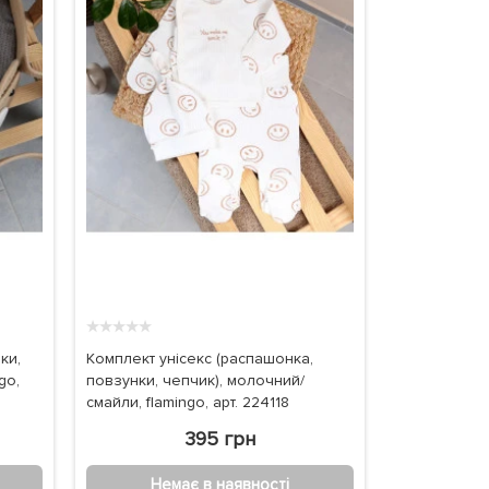
★
★
★
★
★
ки,
Комплект унісекс (распашонка,
go,
повзунки, чепчик), молочний/
смайли, flamingo, арт. 224118
395 грн
Немає в наявності