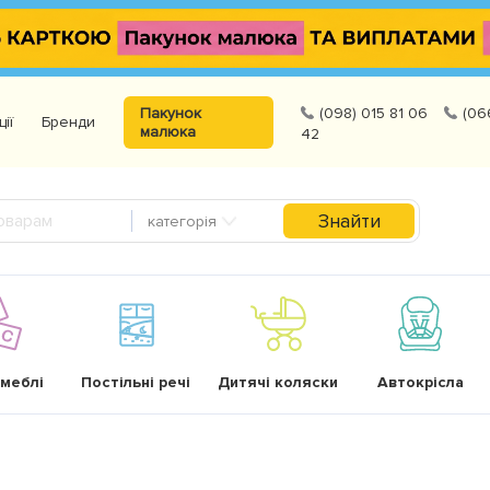
Пакунок
(098) 015 81 06
(06
ції
Бренди
малюка
42
Знайти
категорія
 меблі
Постільні речі
Дитячі коляски
Автокрісла