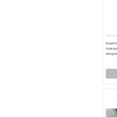
★
★
★
Компл
повзу
якорем