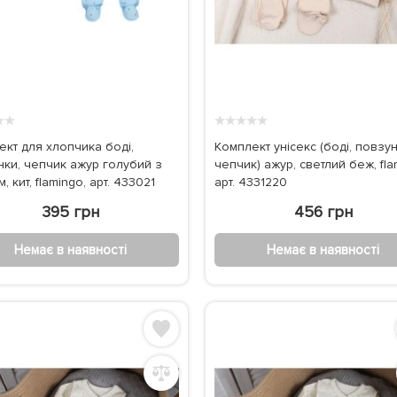
★
★
★
★
★
★
★
ект для хлопчика боді,
Комплект унісекс (боді, повзун
нки, чепчик ажур голубий з
чепчик) ажур, светлий беж, fla
, кит, flamingo, арт. 433021
арт. 4331220
395 грн
456 грн
Немає в наявності
Немає в наявності