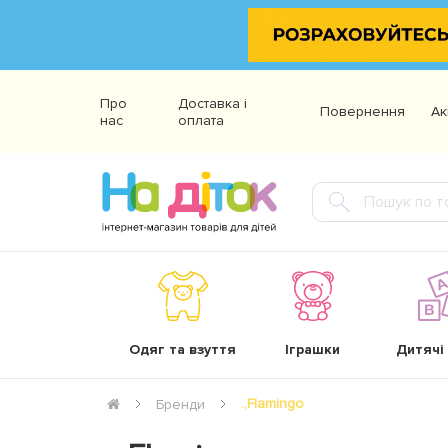
Про
Доставка і
Повернення
Ак
нас
оплата
Одяг та взуття
Іграшки
Дитячі
.,Flamingo
Бренди