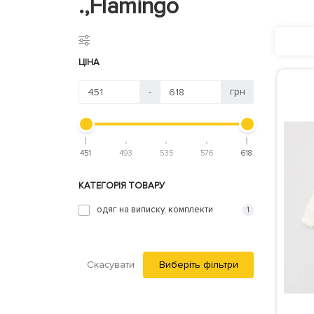
.,Flamingo
ЦІНА
-
грн
451
493
535
576
618
КАТЕГОРІЯ ТОВАРУ
одяг на виписку, комплекти
1
Скасувати
Виберіть фільтри