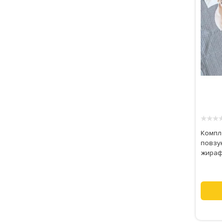
★
★
★
Компле
повзун
жираф,