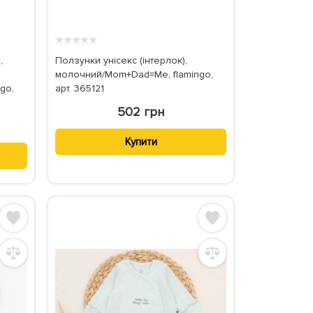
★
★
★
★
★
,
Ползунки унісекс (інтерлок),
молочний/Mom+Dad=Me, flamingo,
go,
арт. 365121
502 грн
Купити