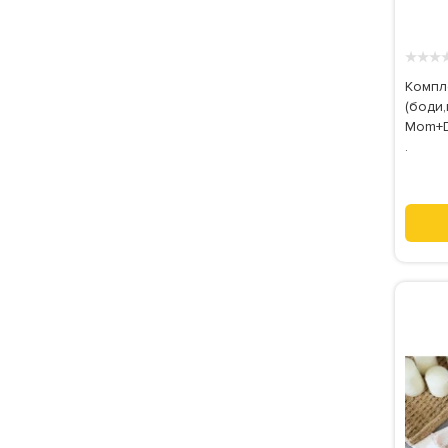
★
★
★
Компл
(боди,
Mom+D
.