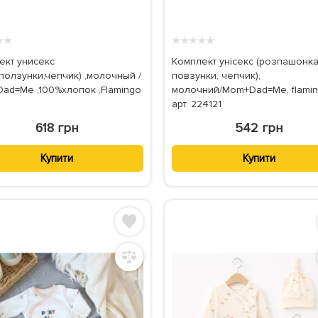
★
★
★
★
★
★
★
ект унисекс
Комплект унісекс (розпашонка
ползунки,чепчик) ,молочный /
повзунки, чепчик),
ad=Me ,100%хлопок ,Flamingo
молочний/Mom+Dad=Me, flamin
арт. 224121
618 грн
542 грн
Купити
Купити