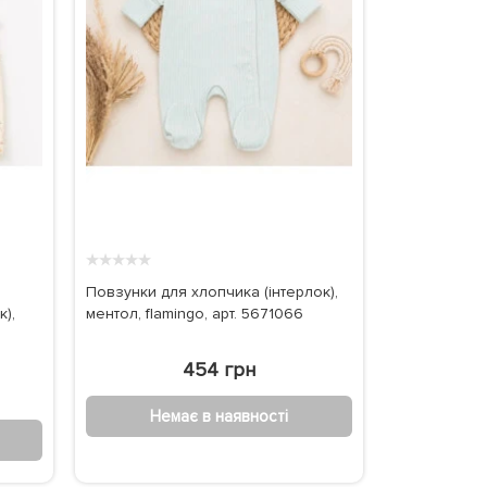
★
★
★
★
★
Повзунки для хлопчика (інтерлок),
),
ментол, flamingo, арт. 5671066
454 грн
Немає в наявності