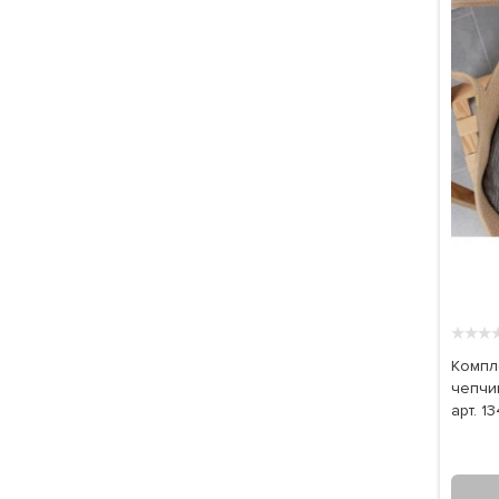
★
★
★
Компле
чепчик
арт. 13