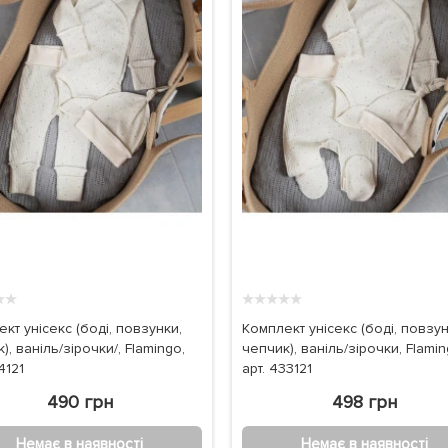
★
★
★
★
★
★
★
кт унісекс (боді, повзунки,
Комплект унісекс (боді, повзун
), ваніль/зірочки/, Flamingo,
чепчик), ваніль/зірочки, Flamin
4121
арт. 433121
490 грн
498 грн
Немає в наявності
Немає в наявності