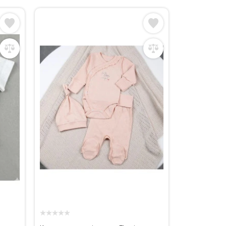
★
★
★
★
★