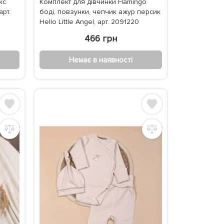
кс
Комплект для дівчинки Flamingo
арт.
боді, повзунки, чепчик ажур персик
Hello Little Angel, арт. 2091220
466 грн
Немає в наявності