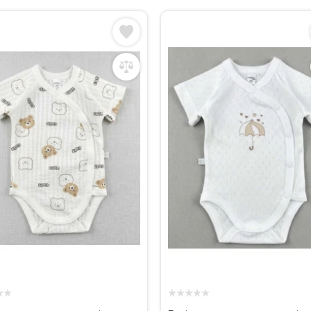
★
★
★
★
★
★
★