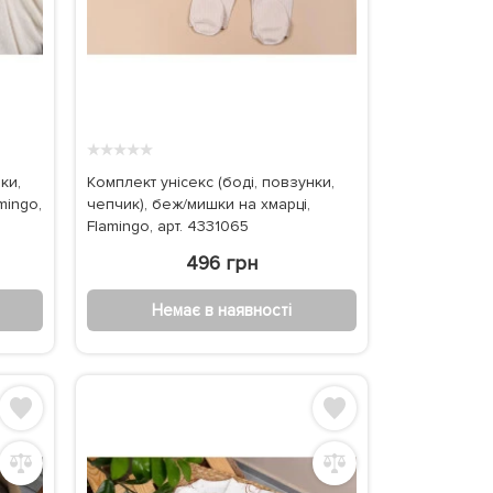
★
★
★
★
★
ки,
Комплект унісекс (боді, повзунки,
mingo,
чепчик), беж/мишки на хмарці,
Flamingo, арт. 4331065
496 грн
Немає в наявності