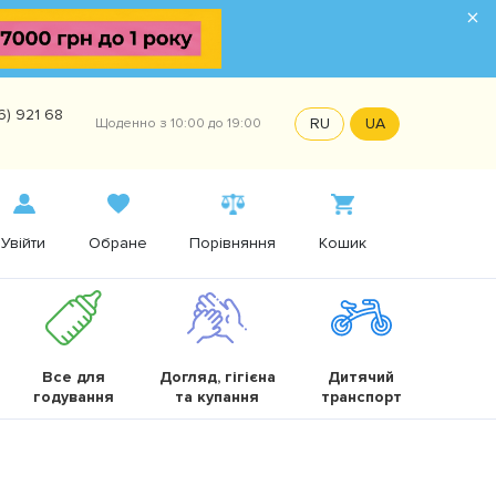
×
6) 921 68
RU
UA
Щоденно з 10:00 до 19:00
Увійти
Обране
Порівняння
Кошик
Все для
Догляд, гігієна
Дитячий
годування
та купання
транспорт