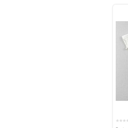
★
★
★