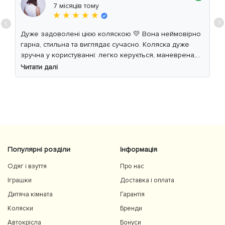
7 місяців тому
★ ★ ★ ★ ★
Дуже задоволені цією коляскою 💛 Вона неймовірно
гарна, стильна та виглядає сучасно. Коляска дуже
зручна у користуванні: легко керується, маневрена,
м’який хід навіть по нерівній дорозі. Дитині
Читати далі
комфортно, просторе сидіння та великий капюшон
добре захищають від вітру й сонця. Якість матеріалів
на високому рівні, все продумано до дрібниць.
Користуємось із задоволенням і сміливо
рекомендуємо 👍
Популярні розділи
Інформація
Одяг і взуття
Про нас
Іграшки
Доставка і оплата
Дитяча кімната
Гарантія
Коляски
Бренди
Автокрісла
Бонуси