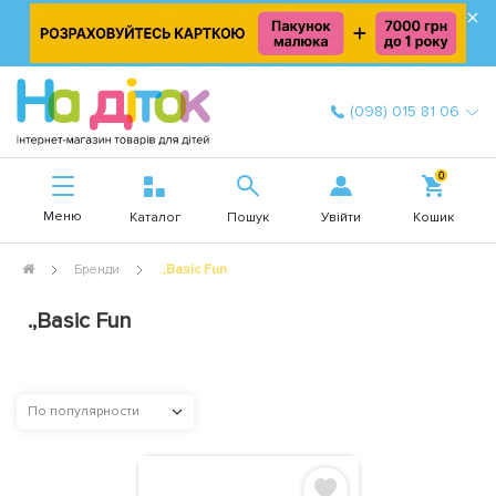
×
(098) 015 81 06
0
Меню
Увійти
Каталог
Пошук
Кошик
Бренди
.,Basic Fun
.,Basic Fun
По популярности