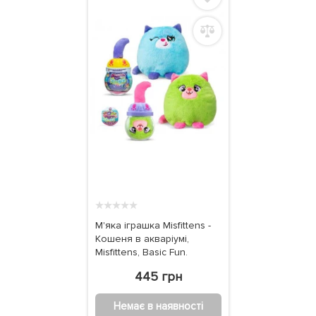
★
★
★
★
★
М'яка іграшка Misfittens -
Кошеня в акваріумі,
Misfittens, Basic Fun.
445 грн
Немає в наявності