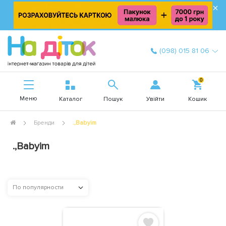
×
(098) 015 81 06
0
Меню
Увійти
Каталог
Пошук
Кошик
Бренди
.,Babyim
.,Babyim
По популярности