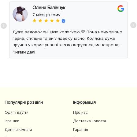
Олена Балімчук
7 місяців тому
★ ★ ★ ★ ★
Дуже задоволені цією коляскою 💛 Вона неймовірно
гарна, стильна та виглядає сучасно. Коляска дуже
зручна у користуванні: легко керується, маневрена,
м’який хід навіть по нерівній дорозі. Дитині
Читати далі
комфортно, просторе сидіння та великий капюшон
добре захищають від вітру й сонця. Якість матеріалів
на високому рівні, все продумано до дрібниць.
Користуємось із задоволенням і сміливо
рекомендуємо 👍
Популярні розділи
Інформація
Одяг і взуття
Про нас
Іграшки
Доставка і оплата
Дитяча кімната
Гарантія