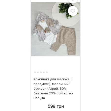
★
★
★
★
★
Комплект для малюка (3
предмети), молочний/
бежевий/сірий, 80%
бавовна 20% поліестер,
Babyim.
598 грн