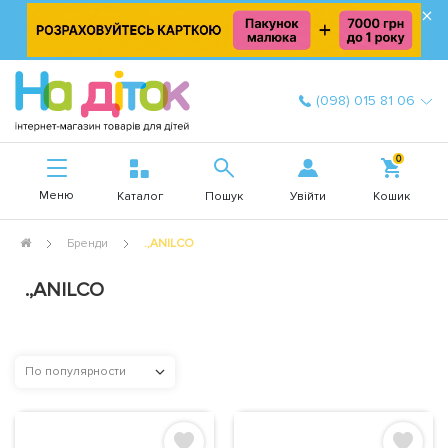
×
(098) 015 81 06
0
Меню
Увійти
Каталог
Пошук
Кошик
Бренди
.,ANILCO
.,ANILCO
По популярности