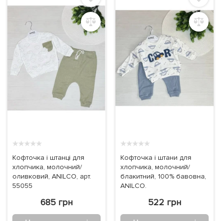
★
★
★
★
★
★
★
★
★
★
Кофточка і штанці для
Кофточка і штани для
хлопчика, молочний/
хлопчика, молочний/
оливковий, ANILCO, арт.
блакитний, 100% бавовна,
55055
ANILCO.
685 грн
522 грн