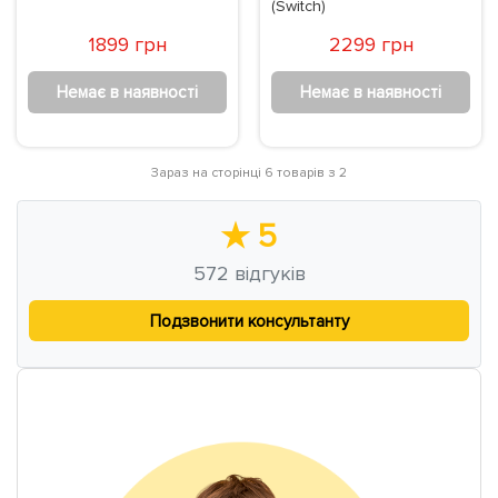
Дитяча зброя
Сюжетно-рольові ігри
(Switch)
1899 грн
2299 грн
Немає в наявності
Немає в наявності
Дитячі книги
Зараз на сторінці 6 товарів з 2
★
5
572
відгуків
Подзвонити консультанту