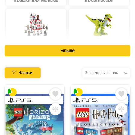
Іграшки для малюків
Ігрові набори
Ігрові фігурки
Інтерактивні іграшки
Більше
Фільтри
За замовчуванням
Бізіборди, бізікуби для
Дитячі машинки
дітей