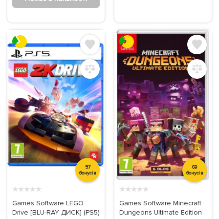
Товари для свята
Роботи
Розвиваючі іграшки
Пазли
Настільні ігри
Музичні іграшки
57
69
бонусів
бонусів
★
★
★
★
★
★
★
★
★
★
Games Software LEGO
Games Software Minecraft
Drive [BLU-RAY ДИСК] (PS5)
Dungeons Ultimate Edition