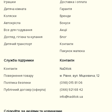
Іграшки
Доставка і оплата
Дитяча кімната
Гарантія
Коляски
Бренди
Автокрісла
Бонуси
Все для годування
Акції
Догляд, гігієна та купання
Блог
Дитячий транспорт
Контакти
Пакунок малюка
Служба підтримки
Контакти
Контакти
NaDitok
Повернення товару
м. Рівне, вул. Міцкевича, 12
Політика безпеки
(098) 015 81 06
Публічний договір (оферта)
(066) 921 68 42
info@naditok.ua
Слідкуйте за акціями та новинками