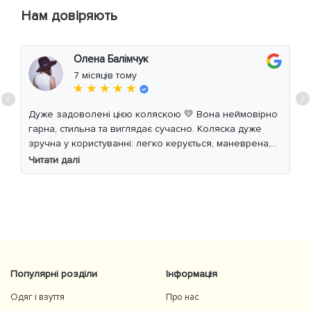
Нам довіряють
Олена Балімчук
7 місяців тому
★ ★ ★ ★ ★
Дуже задоволені цією коляскою 💛 Вона неймовірно
гарна, стильна та виглядає сучасно. Коляска дуже
зручна у користуванні: легко керується, маневрена,
м’який хід навіть по нерівній дорозі. Дитині
Читати далі
комфортно, просторе сидіння та великий капюшон
добре захищають від вітру й сонця. Якість матеріалів
на високому рівні, все продумано до дрібниць.
Користуємось із задоволенням і сміливо
рекомендуємо 👍
Популярні розділи
Інформація
Одяг і взуття
Про нас