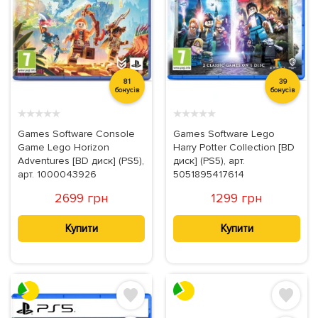
Для катання дітей
Килимки, що розвивають
81
39
бонусів
бонусів
Конструктори
Косметика
★
★
★
★
★
★
★
★
★
★
Games Software Console
Games Software Lego
Game Lego Horizon
Harry Potter Collection [BD
Adventures [BD диск] (PS5),
диск] (PS5), арт.
арт. 1000043926
5051895417614
2699 грн
1299 грн
Ляльки та меблі
М'які іграшки
Купити
Купити
Моделі автомобілів
Моделі на