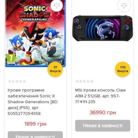
радіокеруванні
Набори для творчості
Навчальні іграшки
57
1110
бонусів
бонусів
★
★
★
★
★
★
★
★
★
★
Ігрове програмне
MSI Ігрова консоль Claw
Смарт-годинник
Товари для активного
забезпечення Sonic X
A1M-2 512GB, арт. 9S7-
відпочинку
Shadow Generations [BD
1T4111-235
диск] (PS5), арт.
36990 грн
5055277054558
1899 грн
Немає в наявності
Немає в наявності