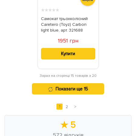
бонусів
★
★
★
★
★
Самокат трьохколісний
Caretero (Toyz) Carbon
light blue, арт. 321688
1951 грн
Купити
Зараз на сторінці 15 товарів з 20
Показати ще 15
1
2
>
★
5
572
відгуків