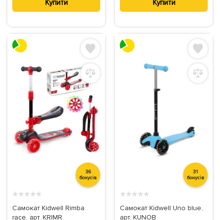
Купити
Купити
36
31
бонусів
бонусів
★
★
★
★
★
★
★
★
★
★
Самокат Kidwell Rimba
Самокат Kidwell Uno blue,
race, арт. KRIMR
арт. KUNOB