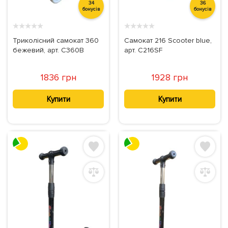
34
36
бонусів
бонусів
★
★
★
★
★
★
★
★
★
★
Триколісний самокат 360
Самокат 216 Scooter blue,
бежевий, арт. C360B
арт. C216SF
1836 грн
1928 грн
Купити
Купити