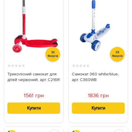
30
35
бонусів
бонусів
★
★
★
★
★
★
★
★
★
★
Триколісний самокат для
Самокат 360 white/blue,
дітей червоний, арт. C216R
арт. C360WB
1561 грн
1836 грн
Купити
Купити