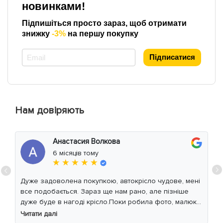
новинками!
Підпишіться просто зараз, щоб отримати
знижку
-3%
на першу покупку
*
Підписатися
Нам довіряють
Анастасия Волкова
6 місяців тому
★ ★ ★ ★ ★
Дуже задоволена покупкою, автокрісло чудове, мені
все подобається. Зараз ще нам рано, але пізніше
дуже буде в нагоді крісло.Поки робила фото, малюк
уважно читав інструкцію 😁
Читати далі