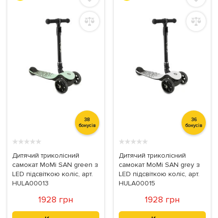
38
36
бонусів
бонусів
★
★
★
★
★
★
★
★
★
★
Дитячий триколісний
Дитячий триколісний
самокат MoMi SAN green з
самокат MoMi SAN grey з
LED підсвіткою коліс, арт.
LED підсвіткою коліс, арт.
HULA00013
HULA00015
1928 грн
1928 грн