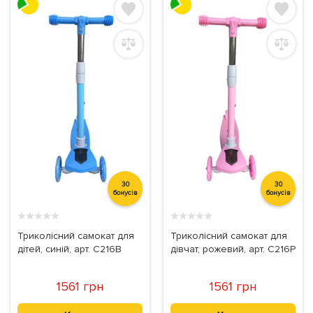
30
30
бонусів
бонусів
★
★
★
★
★
★
★
★
★
★
Триколісний самокат для
Триколісний самокат для
дітей, синій, арт. C216B
дівчат, рожевий, арт. C216P
1561 грн
1561 грн