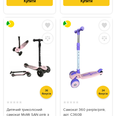
Купити
Купити
36
34
бонусів
бонусів
★
★
★
★
★
★
★
★
★
★
Дитячий триколісний
Самокат 360 perple/pink,
самокат MoMi SAN pink з
арт. C360B