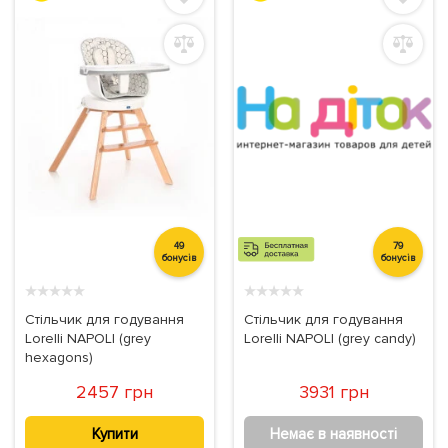
49
79
бонусів
бонусів
★
★
★
★
★
★
★
★
★
★
Стільчик для годування
Стільчик для годування
Lorelli NAPOLI (grey
Lorelli NAPOLI (grey candy)
hexagons)
2457 грн
3931 грн
Купити
Немає в наявності