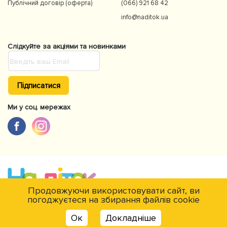
Публічний договір (оферта)
(066) 921 68 42
info@naditok.ua
Слідкуйте за акціями та новинками
Підписатися
Ми у соц. мережах
Продовжуючи використовувати сайт, ви
погоджуєтеся на збирання файлів cookie
Є питання?
© NaDitok © 2012-2026Інтернет-магазин товарів для дітей Naditok. Всі
Ок
Докладніше
права захищені