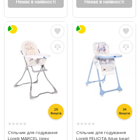
Немає в наявності
Немає в наявності
25
34
бонусів
бонусів
★
★
★
★
★
★
★
★
★
★
Стільчик для годування
Стільчик для годування
Lorelli MARCEL (grey
Lorelli FELICITA (blue bear)