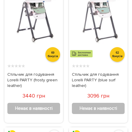
69
62
бонусів
бонусів
★
★
★
★
★
★
★
★
★
★
Стільчик для годування
Стільчик для годування
Lorelli PARTY (frosty green
Lorelli PARTY (blue surf
leather)
leather)
3440 грн
3096 грн
Немає в наявності
Немає в наявності