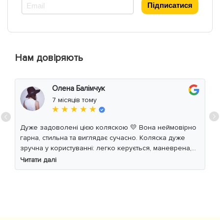
*
Підписатися
Нам довіряють
Олена Балімчук
7 місяців тому
★ ★ ★ ★ ★
Дуже задоволені цією коляскою 💛 Вона неймовірно
гарна, стильна та виглядає сучасно. Коляска дуже
зручна у користуванні: легко керується, маневрена,
м’який хід навіть по нерівній дорозі. Дитині
Читати далі
комфортно, просторе сидіння та великий капюшон
добре захищають від вітру й сонця. Якість матеріалів
на високому рівні, все продумано до дрібниць.
Користуємось із задоволенням і сміливо
рекомендуємо 👍