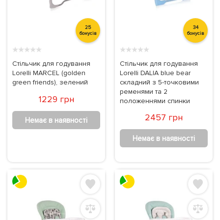
25
34
бонусів
бонусів
★
★
★
★
★
★
★
★
★
★
Стільчик для годування
Стільчик для годування
Lorelli MARCEL (golden
Lorelli DALIA blue bear
green friends), зелений
складний з 5-точковими
ременями та 2
1229 грн
положеннями спинки
2457 грн
Немає в наявності
Немає в наявності