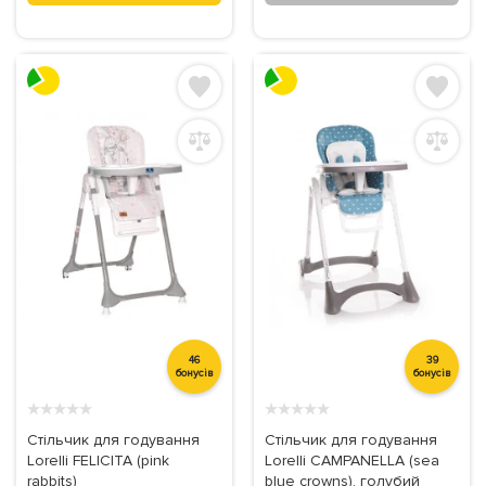
46
39
бонусів
бонусів
★
★
★
★
★
★
★
★
★
★
Стільчик для годування
Стільчик для годування
Lorelli FELICITA (pink
Lorelli CAMPANELLA (sea
rabbits)
blue crowns), голубий