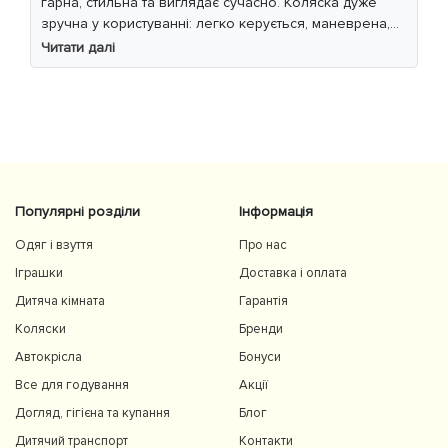
гарна, стильна та виглядає сучасно. Коляска дуже
зручна у користуванні: легко керується, маневрена,
м’який хід навіть по нерівній дорозі. Дитині
Читати далі
комфортно, просторе сидіння та великий капюшон
добре захищають від вітру й сонця. Якість матеріалів
на високому рівні, все продумано до дрібниць.
Користуємось із задоволенням і сміливо
рекомендуємо 👍
Популярні розділи
Інформація
Одяг і взуття
Про нас
Іграшки
Доставка і оплата
Дитяча кімната
Гарантія
Коляски
Бренди
Автокрісла
Бонуси
Все для годування
Акції
Догляд, гігієна та купання
Блог
Дитячий транспорт
Контакти