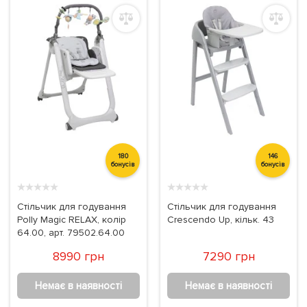
180
146
бонусів
бонусів
★
★
★
★
★
★
★
★
★
★
Стільчик для годування
Стільчик для годування
Polly Magic RELAX, колір
Crescendo Up, кільк. 43
64.00, арт. 79502.64.00
8990 грн
7290 грн
Немає в наявності
Немає в наявності