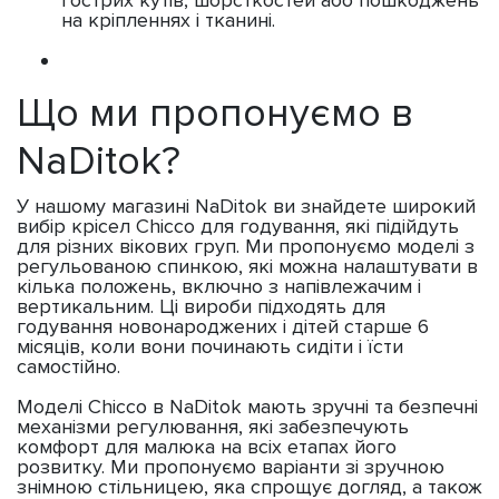
на кріпленнях і тканині.
Що ми пропонуємо в
NaDitok?
У нашому магазині NaDitok ви знайдете широкий
вибір крісел Chicco для годування, які підійдуть
для різних вікових груп. Ми пропонуємо моделі з
регульованою спинкою, які можна налаштувати в
кілька положень, включно з напівлежачим і
вертикальним. Ці вироби підходять для
годування новонароджених і дітей старше 6
місяців, коли вони починають сидіти і їсти
самостійно.
Моделі Chicco в NaDitok мають зручні та безпечні
механізми регулювання, які забезпечують
комфорт для малюка на всіх етапах його
розвитку. Ми пропонуємо варіанти зі зручною
знімною стільницею, яка спрощує догляд, а також