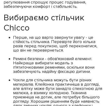
регулювання спрощує процес годування,
забезпечуючи комфорт і стабільність.
Вибираємо стільчик
Chicco
Перше, на що варто звернути увагу - це
стійкість стільчика. Перевірте його кілька
разів перед покупкою, щоб переконатися,
що він не перевернеться.
Ремені безпеки - обов'язковий елемент.
Найкраще вибирати модель з
п'ятиточковими ременями, оскільки вони
забезпечують надійну фіксацію дитини.
Чохли для стільчика можуть бути різних
матеріалів. Клейонка практичніша в догляді,
але влітку може бути занадто спекотною для
малюка, а взимку холодною. Тканина
приємніша на дотик, але потребує більшого
догляду. Хорошим рішенням буде наявність
двох змінних чохлів: одного з клейонки і