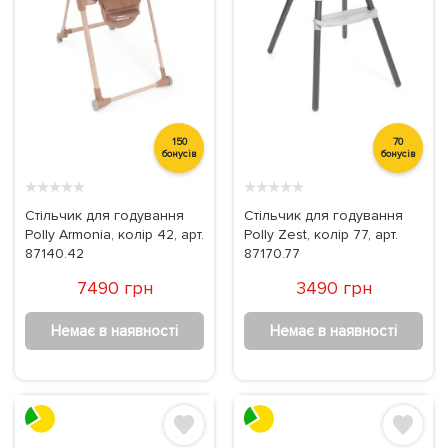
150
70
бонусів
бонусів
★
★
★
★
★
★
★
★
★
★
Стільчик для годування
Стільчик для годування
Polly Armonia, колір 42, арт.
Polly Zest, колір 77, арт.
87140.42
87170.77
7490 грн
3490 грн
Немає в наявності
Немає в наявності