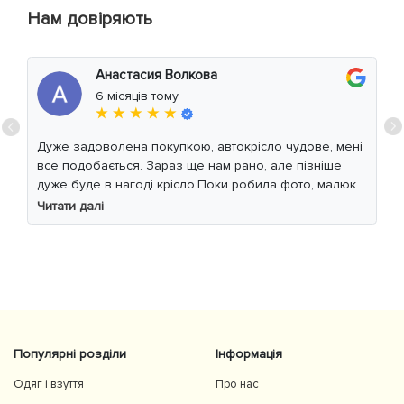
Нам довіряють
Анастасия Волкова
6 місяців тому
★ ★ ★ ★ ★
Дуже задоволена покупкою, автокрісло чудове, мені
все подобається. Зараз ще нам рано, але пізніше
дуже буде в нагоді крісло.Поки робила фото, малюк
уважно читав інструкцію 😁
Читати далі
Популярні розділи
Інформація
Одяг і взуття
Про нас