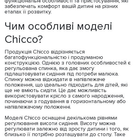
функціональні особливості та пристосування, які
забезпечать комфорт вашій дитині на різних
етапах її розвитку.
Чим особливі моделі
Chicco?
Продукція Chicco відрізняється
багатофункціональністю і продуманою
конструкцією. Однією з головних особливостей є
регульована спинка, яка дає змогу
підлаштовувати сидіння під потреби малюка.
Спинку можна відкидати в напівлежаче
положення, що ідеально підходить для дітей, які
ще не вміють сидіти. Це дає можливість
використовувати крісло з самого народження,
починаючи з годування в горизонтальному або
напівлежачому положенні.
Моделі Chicco оснащені декількома рівнями
регулювання висоти сидіння. Висоту можна
регулювати залежно від зросту дитини і того, як
близько її потрібно розташувати до столу. Таке