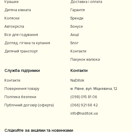
Іграшки
Доставка і оплата
Дитяча кімната
Гарантія
Коляски
Бренди
Автокрісла
Бонуси
Все для годування
Акції
Догляд, гігієна та купання
Блог
Дитячий транспорт
Контакти
Пакунок малюка
Служба підтримки
Контакти
Контакти
NaDitok
Повернення товару
м. Рівне, вул. Міцкевича, 12
Політика безпеки
(098) 015 81 06
Публічний договір (оферта)
(066) 921 68 42
info@naditok.ua
Слідкуйте за акціями та новинками