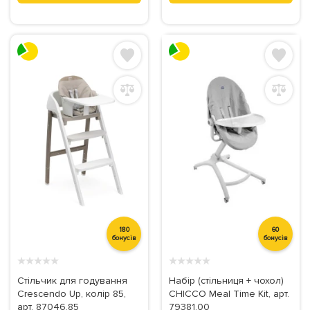
180
60
бонусів
бонусів
★
★
★
★
★
★
★
★
★
★
Стільчик для годування
Набір (стільниця + чохол)
Crescendo Up, колір 85,
CHICCO Meal Time Kit, арт.
арт. 87046.85
79381.00