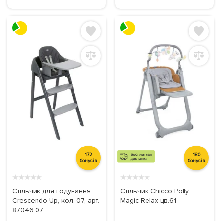
172
180
бонусів
бонусів
★
★
★
★
★
★
★
★
★
★
Стільчик для годування
Стільчик Chicco Polly
Crescendo Up, кол. 07, арт.
Magic Relax цв.61
87046.07