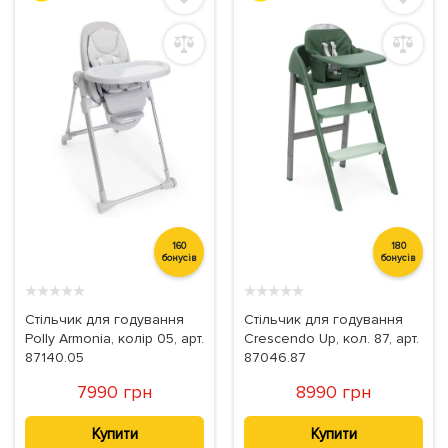
160
180
бонусів
бонусів
★
★
★
★
★
★
★
★
★
★
Стільчик для годування
Стільчик для годування
Polly Armonia, колір 05, арт.
Crescendo Up, кол. 87, арт.
87140.05
87046.87
7990 грн
8990 грн
Купити
Купити