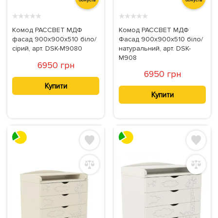
★
★
★
★
★
★
★
★
★
★
Комод РАССВЕТ МДФ
Комод РАССВЕТ МДФ
фасад 900х900х510 біло/
Фасад 900х900х510 біло/
сірий, арт. DSK-M9080
натуральний, арт. DSK-
M908
6950 грн
6950 грн
Купити
Купити