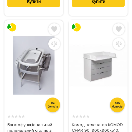
Купити
Купити
150
135
бонусів
бонусів
★
★
★
★
★
★
★
★
★
★
Багатофункціональний
Комод-пеленатор KOMOD
пеленальний столик зі
CHAR 90, 900х900х510,