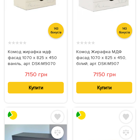
143
143
бонусів
бонусів
★
★
★
★
★
★
★
★
★
★
Комод жирафка мдф
Комод Жирафка МДФ
фасад 1070 х 825 х 450
фасад 1070 х 825 х 450,
ваніль, арт. DSK-M9070
білий, арт. DSK-M907
7150 грн
7150 грн
Купити
Купити