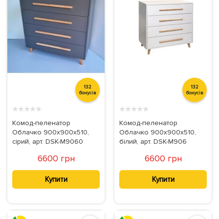
132
132
бонусів
бонусів
★
★
★
★
★
★
★
★
★
★
Комод-пеленатор
Комод-пеленатор
Облачко 900х900х510,
Облачко 900х900х510,
сірий, арт. DSK-М9060
білий, арт. DSK-М906
6600 грн
6600 грн
Купити
Купити