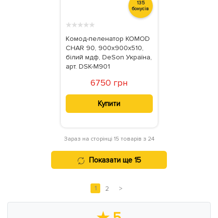
135
бонусів
★
★
★
★
★
Комод-пеленатор KOMOD
CHAR 90, 900х900х510,
білий мдф, DeSon Україна,
арт. DSK-M901
6750 грн
Купити
Зараз на сторінці 15 товарів з 24
Показати ще 15
1
2
>
★
5