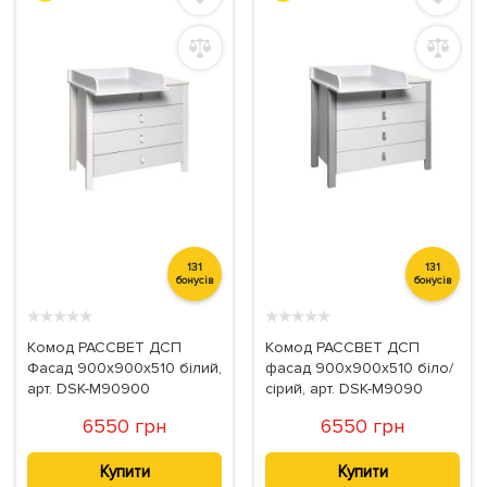
131
131
бонусів
бонусів
★
★
★
★
★
★
★
★
★
★
Комод РАССВЕТ ДСП
Комод РАССВЕТ ДСП
Фасад 900х900х510 білий,
фасад 900х900х510 біло/
арт. DSK-M90900
сірий, арт. DSK-M9090
6550 грн
6550 грн
Купити
Купити