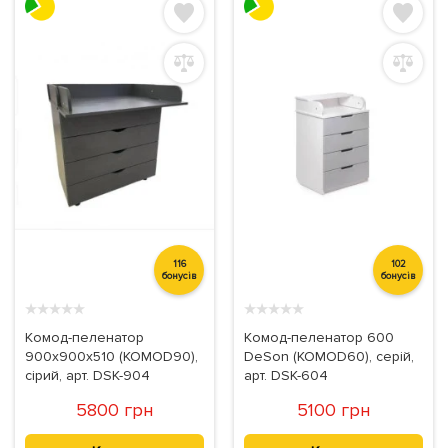
116
102
бонусів
бонусів
★
★
★
★
★
★
★
★
★
★
Комод-пеленатор
Комод-пеленатор 600
900х900х510 (KOMOD90),
DeSon (KOMOD60), серій,
сірий, арт. DSK-904
арт. DSK-604
5800 грн
5100 грн