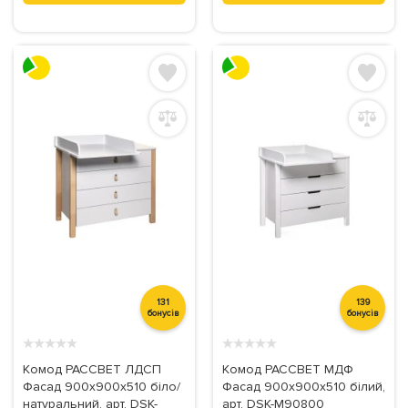
131
139
бонусів
бонусів
★
★
★
★
★
★
★
★
★
★
Комод РАССВЕТ ЛДСП
Комод РАССВЕТ МДФ
Фасад 900х900х510 біло/
Фасад 900х900х510 білий,
натуральний, арт. DSK-
арт. DSK-M90800