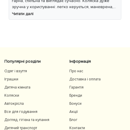
гарна, стильна та виглядає сучасно. Коляска дуже
зручна у користуванні: легко керується, маневрена,
м’який хід навіть по нерівній дорозі. Дитині
Читати далі
комфортно, просторе сидіння та великий капюшон
добре захищають від вітру й сонця. Якість матеріалів
на високому рівні, все продумано до дрібниць.
Користуємось із задоволенням і сміливо
рекомендуємо 👍
Популярні розділи
Інформація
Одяг і взуття
Про нас
Іграшки
Доставка і оплата
Дитяча кімната
Гарантія
Коляски
Бренди
Автокрісла
Бонуси
Все для годування
Акції
Догляд, гігієна та купання
Блог
Дитячий транспорт
Контакти