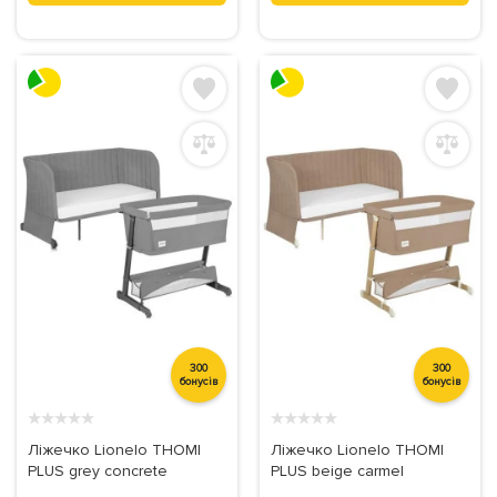
300
300
бонусів
бонусів
★
★
★
★
★
★
★
★
★
★
Ліжечко Lionelo THOMI
Ліжечко Lionelo THOMI
PLUS grey concrete
PLUS beige carmel