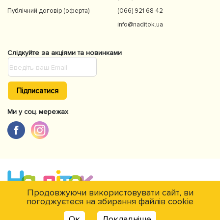
Публічний договір (оферта)
(066) 921 68 42
info@naditok.ua
Слідкуйте за акціями та новинками
Підписатися
Ми у соц. мережах
Продовжуючи використовувати сайт, ви
погоджуєтеся на збирання файлів cookie
Є питання?
© NaDitok © 2012-2026Інтернет-магазин товарів для дітей Naditok. Всі
Ок
Докладніше
права захищені