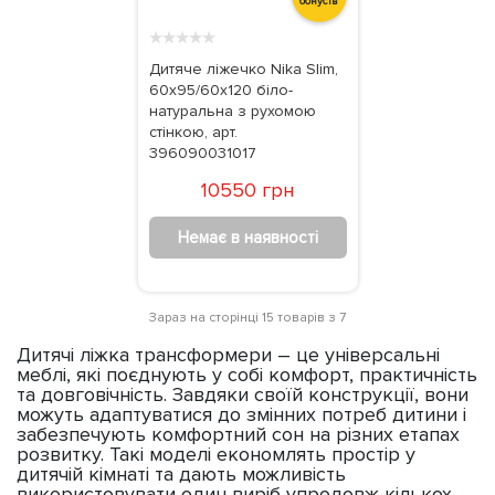
бонусів
★
★
★
★
★
Дитяче ліжечко Nika Slim,
60х95/60х120 біло-
натуральна з рухомою
стінкою, арт.
396090031017
10550 грн
Немає в наявності
Зараз на сторінці 15 товарів з 7
Дитячі ліжка трансформери – це універсальні
меблі, які поєднують у собі комфорт, практичність
та довговічність. Завдяки своїй конструкції, вони
можуть адаптуватися до змінних потреб дитини і
забезпечують комфортний сон на різних етапах
розвитку. Такі моделі економлять простір у
дитячій кімнаті та дають можливість
використовувати один виріб упродовж кількох