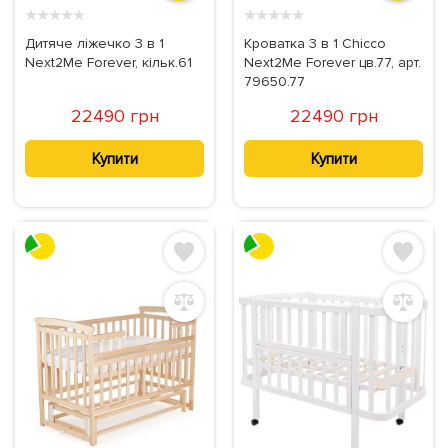
★
★
★
★
★
★
★
★
★
★
Дитяче ліжечко 3 в 1
Кроватка 3 в 1 Chicco
Next2Me Forever, кільк.61
Next2Me Forever цв.77, арт.
79650.77
22490 грн
22490 грн
Купити
Купити