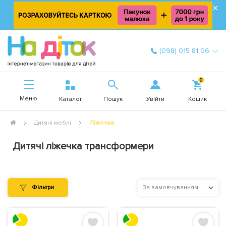
×
(098) 015 81 06
0
Меню
Увійти
Каталог
Пошук
Кошик
Дитячі меблі
Ліжечка
Дитячі ліжечка трансформери
Фільтри
За замовчуванням