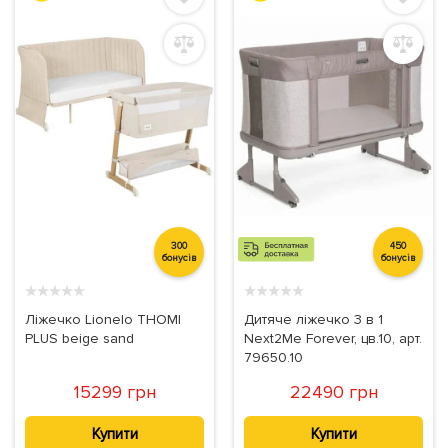
300
450
бонусів
бонусів
★
★
★
★
★
★
★
★
★
★
Ліжечко Lionelo THOMI
Дитяче ліжечко 3 в 1
PLUS beige sand
Next2Me Forever, цв.10, арт.
79650.10
15299 грн
22490 грн
Купити
Купити