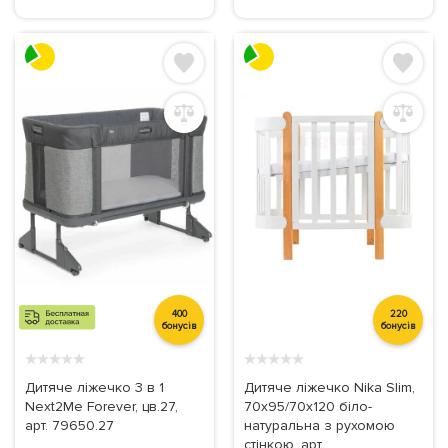
400
220
бонусів
бонусів
★
★
★
★
★
★
★
★
★
★
Дитяче ліжечко 3 в 1
Дитяче ліжечко Nika Slim,
Next2Me Forever, цв.27,
70х95/70х120 біло-
арт. 79650.27
натуральна з рухомою
стінкою, арт.