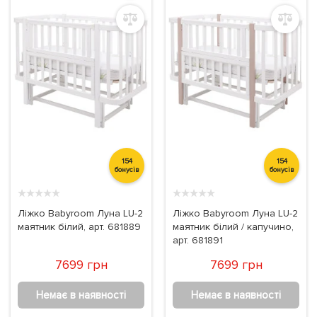
154
154
бонусів
бонусів
★
★
★
★
★
★
★
★
★
★
Ліжко Babyroom Луна LU-2
Ліжко Babyroom Луна LU-2
маятник білий, арт. 681889
маятник білий / капучино,
арт. 681891
7699 грн
7699 грн
Немає в наявності
Немає в наявності