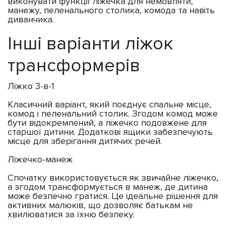
виконувати функції ліжечка для немовляти,
манежу, пеленального столика, комода та навіть
диванчика.
Інші варіанти ліжок
трансформерів
Ліжко 3-в-1
Класичний варіант, який поєднує спальне місце,
комод і пеленальний столик. Згодом комод може
бути відокремлений, а ліжечко подовжене для
старшої дитини. Додаткові ящики забезпечують
місце для зберігання дитячих речей.
Ліжечко-манеж
Спочатку використовується як звичайне ліжечко,
а згодом трансформується в манеж, де дитина
може безпечно гратися. Це ідеальне рішення для
активних малюків, що дозволяє батькам не
хвилюватися за їхню безпеку.