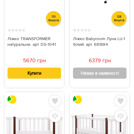
113
128
бонусів
бонусів
★
★
★
★
★
★
★
★
★
★
Ліжко TRANSFORMER
Ліжко Babyroom Луна LU-1
натуральне, арт. DS-1041
білий, арт. 681884
5670 грн
6379 грн
Купити
Немає в наявності