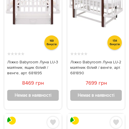
169
154
бонусів
бонусів
★
★
★
★
★
★
★
★
★
★
Ліжко Babyroom Луна LU-3
Ліжко Babyroom Луна LU-2
маятник, ящик білий /
маятник білий / венге, арт.
венге, арт. 681895
681890
8469 грн
7699 грн
Немає в наявності
Немає в наявності