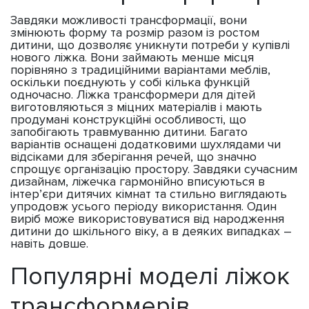
Завдяки можливості трансформації, вони
змінюють форму та розмір разом із ростом
дитини, що дозволяє уникнути потреби у купівлі
нового ліжка. Вони займають менше місця
порівняно з традиційними варіантами меблів,
оскільки поєднують у собі кілька функцій
одночасно. Ліжка трансформери для дітей
виготовляються з міцних матеріалів і мають
продумані конструкційні особливості, що
запобігають травмуванню дитини. Багато
варіантів оснащені додатковими шухлядами чи
відсіками для зберігання речей, що значно
спрощує організацію простору. Завдяки сучасним
дизайнам, ліжечка гармонійно вписуються в
інтер’єри дитячих кімнат та стильно виглядають
упродовж усього періоду використання. Один
виріб може використовуватися від народження
дитини до шкільного віку, а в деяких випадках –
навіть довше.
Популярні моделі ліжок
трансформерів