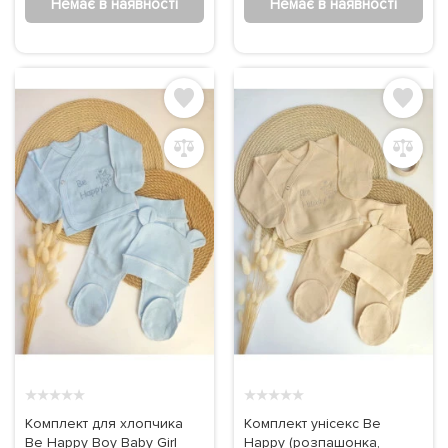
Немає в наявності
Немає в наявності
★
★
★
★
★
★
★
★
★
★
Комплект для хлопчика
Комплект унісекс Be
Be Happy Boy Baby Girl
Happy (розпашонка,