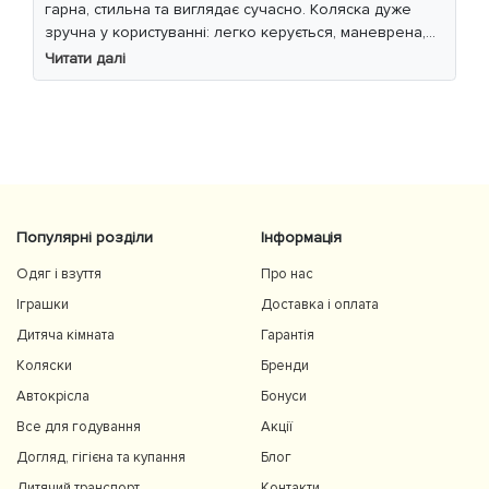
гарна, стильна та виглядає сучасно. Коляска дуже
зручна у користуванні: легко керується, маневрена,
м’який хід навіть по нерівній дорозі. Дитині
Читати далі
комфортно, просторе сидіння та великий капюшон
добре захищають від вітру й сонця. Якість матеріалів
на високому рівні, все продумано до дрібниць.
Користуємось із задоволенням і сміливо
рекомендуємо 👍
Популярні розділи
Інформація
Одяг і взуття
Про нас
Іграшки
Доставка і оплата
Дитяча кімната
Гарантія
Коляски
Бренди
Автокрісла
Бонуси
Все для годування
Акції
Догляд, гігієна та купання
Блог
Дитячий транспорт
Контакти