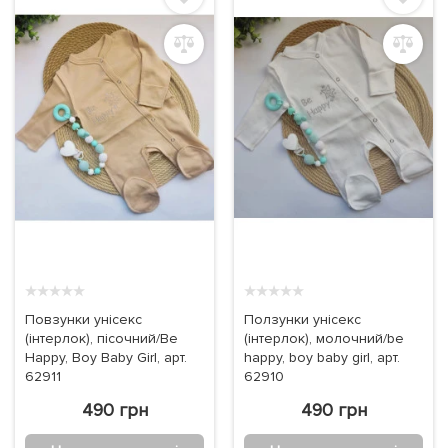
★
★
★
★
★
★
★
★
★
★
Повзунки унісекс
Ползунки унісекс
(інтерлок), пісочний/Be
(інтерлок), молочний/be
Happy, Boy Baby Girl, арт.
happy, boy baby girl, арт.
62911
62910
490 грн
490 грн