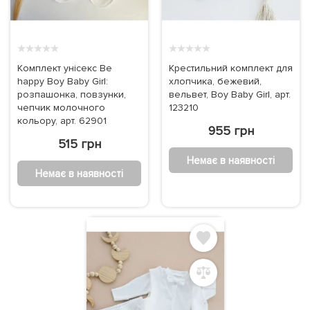
★
★
★
★
★
★
★
★
★
★
Комплект унісекс Be
Крестильний комплект для
happy Boy Baby Girl:
хлопчика, бежевий,
розпашонка, повзунки,
вельвет, Boy Baby Girl, арт.
чепчик молочного
123210
кольору, арт. 62901
955 грн
515 грн
Немає в наявності
Немає в наявності