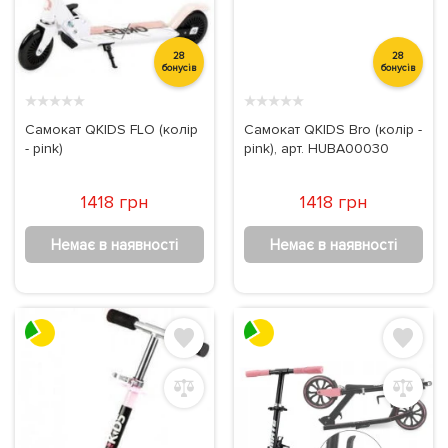
28
28
бонусів
бонусів
★
★
★
★
★
★
★
★
★
★
Самокат QKIDS FLO (колір
Самокат QKIDS Bro (колір -
- pink)
pink), арт. HUBA00030
1418 грн
1418 грн
Немає в наявності
Немає в наявності