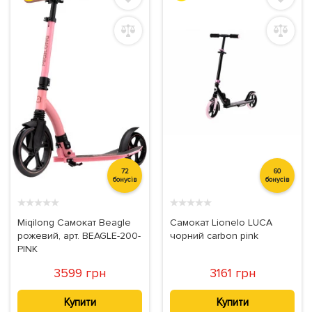
72
60
бонусів
бонусів
★
★
★
★
★
★
★
★
★
★
Miqilong Самокат Beagle
Самокат Lionelo LUCA
рожевий, арт. BEAGLE-200-
чорний carbon pink
PINK
3599 грн
3161 грн
Купити
Купити