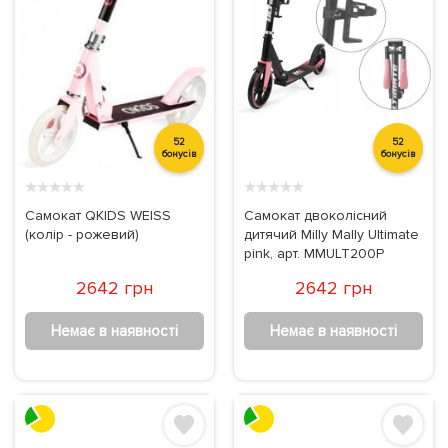
52
52
бонусів
бонусів
★
★
★
★
★
★
★
★
★
★
Самокат QKIDS WEISS
Самокат двоколісний
(колір - рожевий)
дитячий Milly Mally Ultimate
pink, арт. MMULT200P
2642 грн
2642 грн
Немає в наявності
Немає в наявності