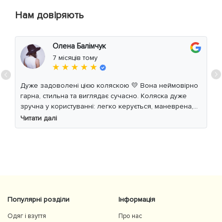
Нам довіряють
Олена Балімчук
7 місяців тому
★ ★ ★ ★ ★
Дуже задоволені цією коляскою 💛 Вона неймовірно
гарна, стильна та виглядає сучасно. Коляска дуже
зручна у користуванні: легко керується, маневрена,
м’який хід навіть по нерівній дорозі. Дитині
Читати далі
комфортно, просторе сидіння та великий капюшон
добре захищають від вітру й сонця. Якість матеріалів
на високому рівні, все продумано до дрібниць.
Користуємось із задоволенням і сміливо
рекомендуємо 👍
Популярні розділи
Інформація
Одяг і взуття
Про нас