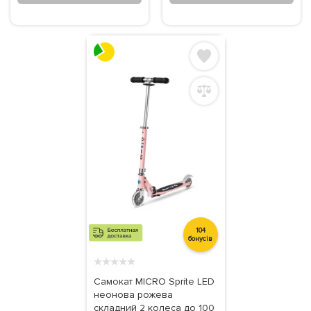
104
бонусів
★
★
★
★
★
Самокат MICRO Sprite LED
неонова рожева
складний 2 колеса до 100