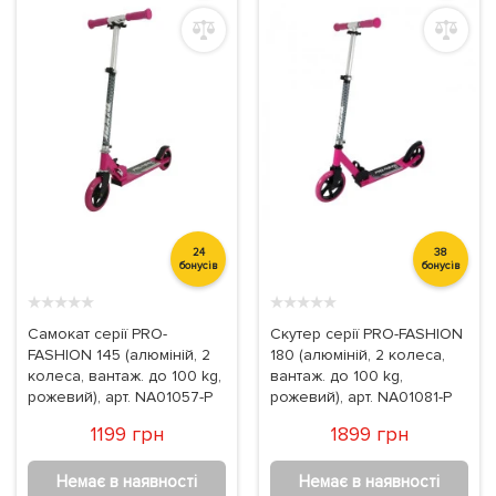
24
38
бонусів
бонусів
★
★
★
★
★
★
★
★
★
★
Самокат серії PRO-
Скутер серії PRO-FASHION
FASHION 145 (алюміній, 2
180 (алюміній, 2 колеса,
колеса, вантаж. до 100 kg,
вантаж. до 100 kg,
рожевий), арт. NA01057-P
рожевий), арт. NA01081-P
1199 грн
1899 грн
Немає в наявності
Немає в наявності