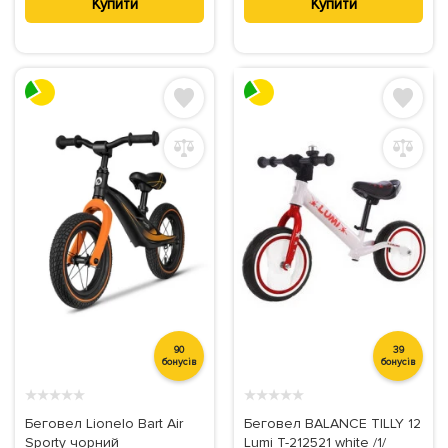
Купити
Купити
90
39
бонусів
бонусів
★
★
★
★
★
★
★
★
★
★
Беговел Lionelo Bart Air
Беговел BALANCE TILLY 12
Sporty чорний
Lumi T-212521 white /1/