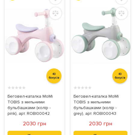
40
40
бонусів
бонусів
★
★
★
★
★
★
★
★
★
★
Беговел-каталка MoMi
Беговел-каталка MoMi
TOBIS з мильними
TOBIS з мильними
бульбашками (колір -
бульбашками (колір -
pink), арт. ROBI00042
grey), арт. ROBI00043
2030 грн
2030 грн