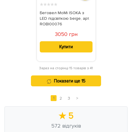
★
★
★
★
★
Беговел MoMi ISOKA з
LED підсвіткою beige, арт.
ROBI00076
3050 грн
Купити
Зараз на сторінці 15 товарів з 41
Показати ще 15
1
2
3
>
★
5
572
відгуків