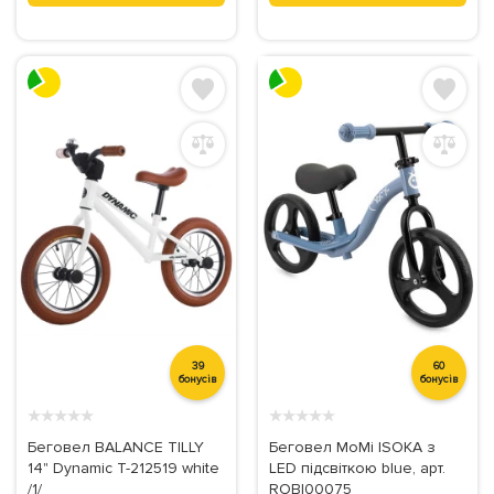
39
60
бонусів
бонусів
★
★
★
★
★
★
★
★
★
★
Беговел BALANCE TILLY
Беговел MoMi ISOKA з
14" Dynamic T-212519 white
LED підсвіткою blue, арт.
/1/
ROBI00075