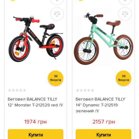
36
39
бонусів
бонусів
★
★
★
★
★
★
★
★
★
★
Беговел BALANCE TILLY
Беговел BALANCE TILLY
12" Monster T-212529 red /1/
14" Dynamic T-212519
зелений /1/
1974 грн
2157 грн
Купити
Купити