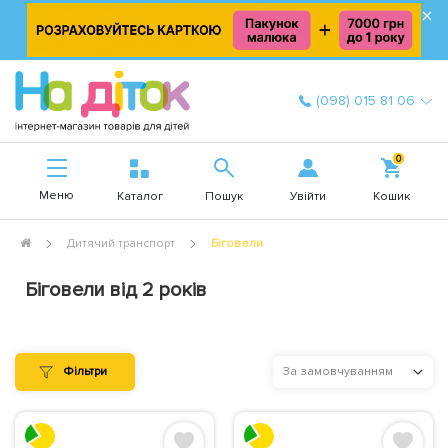
×
(098) 015 81 06
0
Меню
Увійти
Каталог
Пошук
Кошик
Дитячий транспорт
Біговели
Біговели від 2 років
Фільтри
За замовчуванням