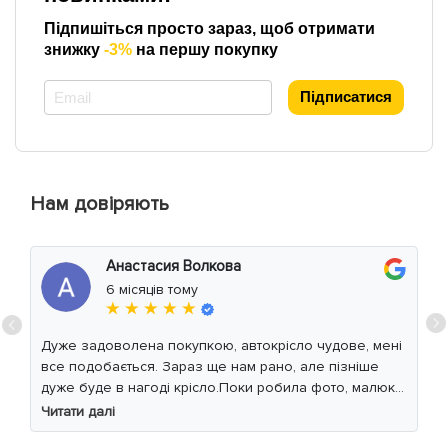
Підпишіться просто зараз, щоб отримати
знижку
-3%
на першу покупку
*
Підписатися
Нам довіряють
Анастасия Волкова
6 місяців тому
★ ★ ★ ★ ★
Дуже задоволена покупкою, автокрісло чудове, мені
все подобається. Зараз ще нам рано, але пізніше
дуже буде в нагоді крісло.Поки робила фото, малюк
уважно читав інструкцію 😁
Читати далі