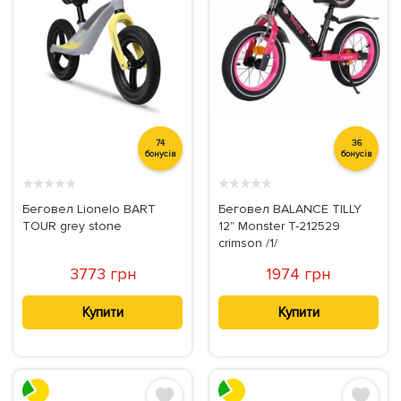
74
36
бонусів
бонусів
★
★
★
★
★
★
★
★
★
★
Беговел Lionelo BART
Беговел BALANCE TILLY
TOUR grey stone
12" Monster T-212529
crimson /1/
3773 грн
1974 грн
Купити
Купити