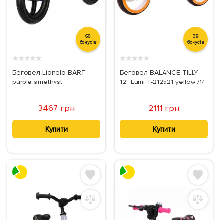
66
39
бонусів
бонусів
★
★
★
★
★
★
★
★
★
★
Беговел Lionelo BART
Беговел BALANCE TILLY
purple amethyst
12" Lumi T-212521 yellow /1/
3467 грн
2111 грн
Купити
Купити