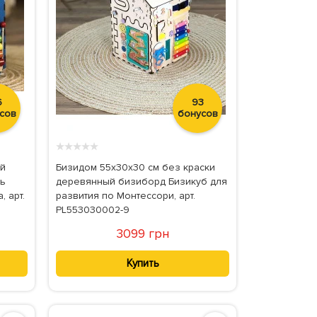
6
93
сов
бонусов
★
★
★
★
★
ый
Бизидом 55x30x30 см без краски
нь
деревянный бизиборд Бизикуб для
 арт.
развития по Монтессори, арт.
PL553030002-9
3099 грн
Купить