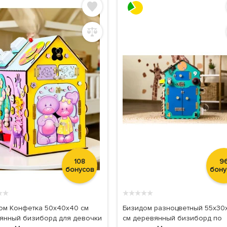
108
9
бонусов
бону
★
★
★
★
★
★
★
ом Конфетка 50x40x40 см
Бизидом разноцветный 55х30
янный бизиборд для девочки
см деревянный бизиборд по