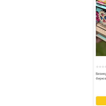
★
★
★
Бизику
бирюз