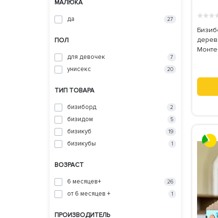
МАЛЮКА
★
★
★
да
27
Бизиб
дерев
ПОЛ
Монте
для девочек
7
унисекс
20
ТИП ТОВАРА
бизиборд
2
бизидом
5
бизикуб
19
бизикубы
1
ВОЗРАСТ
6 месяцев+
26
от 6 месяцев +
1
ПРОИЗВОДИТЕЛЬ