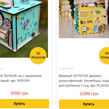
32
6
бонусов
бону
★
★
★
★
★
★
★
б 15х15х15 см с зеркалом
Бизикуб 30*30*30 дерево.
овый, арт. 1515005
разноцветный. бизиборд. под
для ребенка 1 год, арт. PL303
1059 грн
2299 грн
Купить
Купить