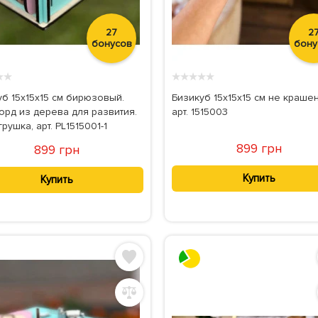
27
2
бонусов
бону
★
★
★
★
★
★
★
уб 15х15х15 см бирюзовый.
Бизикуб 15х15х15 см не краше
орд из дерева для развития.
арт. 1515003
рушка, арт. PL1515001-1
899 грн
899 грн
Купить
Купить