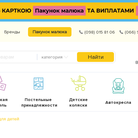
Бренды
Пакунок малюка
(098) 015 81 06
(066) 
Найти
категория
В
кая
Постельные
Детские
Автокресла
ель
принадлежности
коляски
для детей