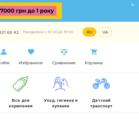
×
RU
UA
921 68 42
Ежедневно с 10:00 до 19:00
ойти
Избранное
Сравнение
Корзина
Все для
Уход, гигиена и
Детский
кормления
купание
транспорт