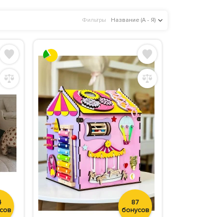
Фильтры
Название (А - Я)
4
87
сов
бонусов