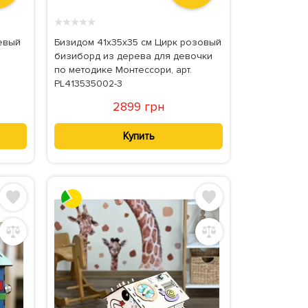
★
★
★
★
★
евый
Бизидом 41x35x35 см Цирк розовый
бизиборд из дерева для девочки
по методике Монтессори, арт.
PL413535002-3
2899 грн
Купить