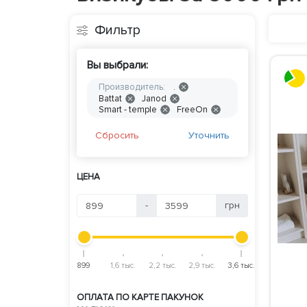
Фильтр
Вы выбрали:
Производитель:
.
Battat
Janod
Smart - temple
FreeOn
Сбросить
Уточнить
ЦЕНА
-
грн
899
1,6 тыс.
2,2 тыс.
2,9 тыс.
3,6 тыс.
ОПЛАТА ПО КАРТЕ ПАКУНОК