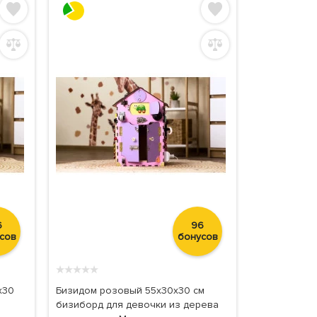
6
96
сов
бонусов
★
★
★
★
★
х30
Бизидом розовый 55х30х30 см
бизиборд для девочки из дерева