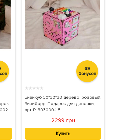
9
69
сов
бонусов
★
★
★
★
★
Бизикуб 30*30*30 дерево. розовый.
арок
Бизиборд. Подарок для девочки,
0002
арт. PL3030004-5
2299 грн
Купить