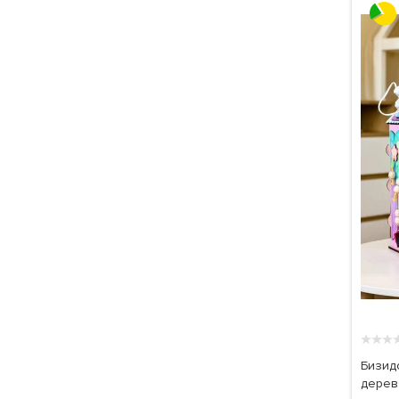
★
★
★
Бизид
дерев