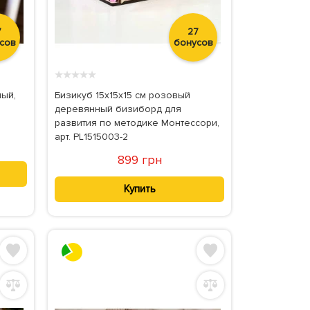
7
27
сов
бонусов
★
★
★
★
★
ный,
Бизикуб 15х15х15 см розовый
деревянный бизиборд для
развития по методике Монтессори,
арт. PL1515003-2
899 грн
Купить