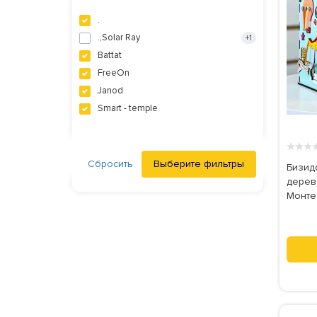
.
.,Solar Ray
+1
Battat
FreeOn
Janod
Smart - temple
★
★
★
Сбросить
Выберите фильтры
Бизид
дерев
Монтес