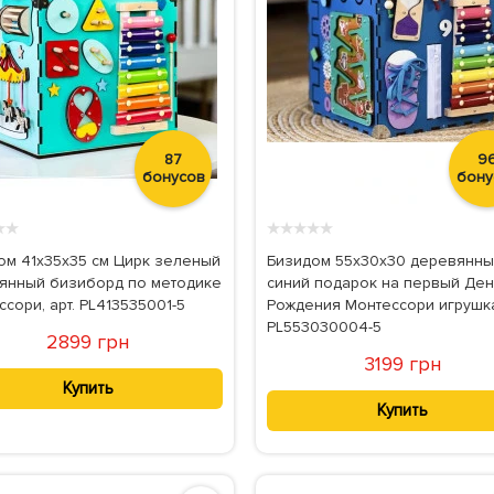
87
9
бонусов
бону
★
★
★
★
★
★
★
ом 41х35х35 см Цирк зеленый
Бизидом 55x30x30 деревянн
янный бизиборд по методике
синий подарок на первый Де
сори, арт. PL413535001-5
Рождения Монтессори игрушка,
PL553030004-5
2899 грн
3199 грн
Купить
Купить