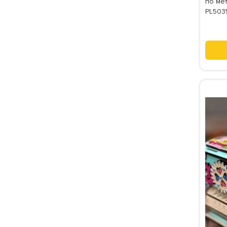
по мет
PL503