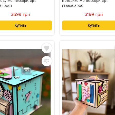
оду Монтессори, арт.
методике Монтессори, арт.
540001
PL55303000
3599 грн
3199 грн
Купить
Купить