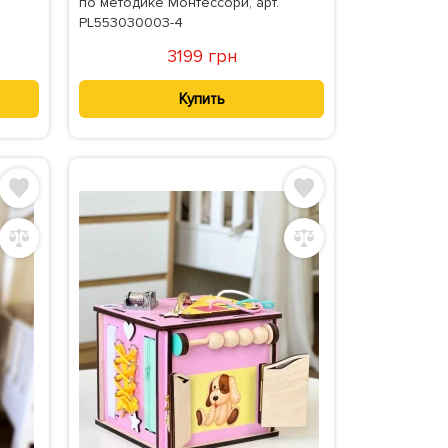
по методике Монтессори, арт.
PL553030003-4
3199 грн
Купить