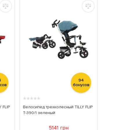
4
94
сов
бонусов
★
★
★
★
★
 FLIP
Велосипед трехколесный TILLY FLIP
T-390/1 зеленый
5141 грн