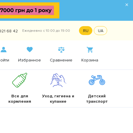
×
RU
UA
921 68 42
Ежедневно с 10:00 до 19:00
ойти
Избранное
Сравнение
Корзина
Все для
Уход, гигиена и
Детский
кормления
купание
транспорт