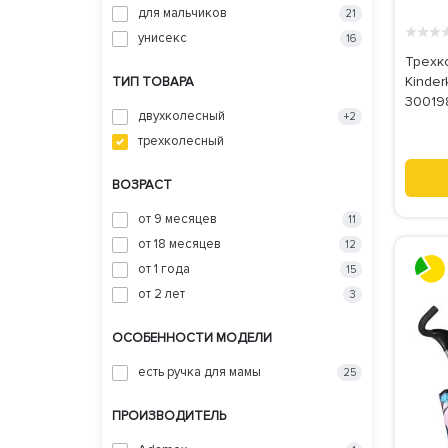
для мальчиков
21
★
★
★
унисекс
16
Трехк
Kinderk
ТИП ТОВАРА
30019
двухколесный
+2
трехколесный
ВОЗРАСТ
от 9 месяцев
11
от 18 месяцев
12
от 1 года
15
от 2 лет
3
ОСОБЕННОСТИ МОДЕЛИ
есть ручка для мамы
25
ПРОИЗВОДИТЕЛЬ