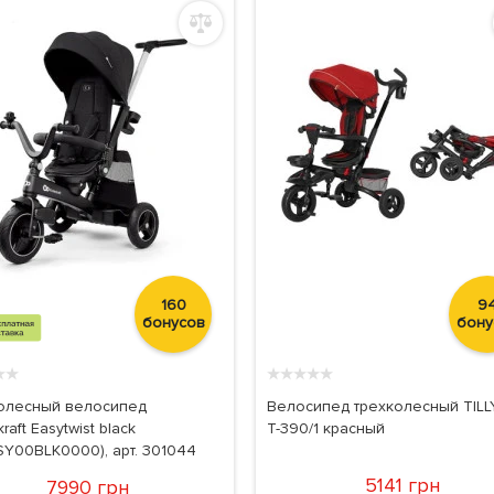
160
9
бонусов
бону
★
★
★
★
★
★
★
олесный велосипед
Велосипед трехколесный TILLY
kraft Easytwist black
T-390/1 красный
SY00BLK0000), арт. 301044
5141 грн
7990 грн