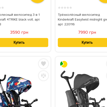
★
★
★
★
★
★
★
олесный велосипед 3 в 1
Трёхколёсный велосипед
raft 4TRIKE black volt, арт.
Kinderkraft Easytwist midnight g
8
арт. 220116
3590 грн
7990 грн
Купить
Купить