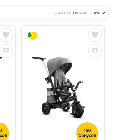
Фильтры
По умолчанию
0
160
сов
бонусов