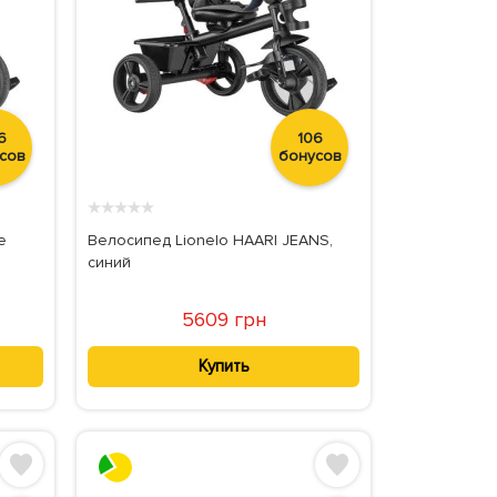
6
106
сов
бонусов
★
★
★
★
★
e
Велосипед Lionelo HAARI JEANS,
синий
5609 грн
Купить