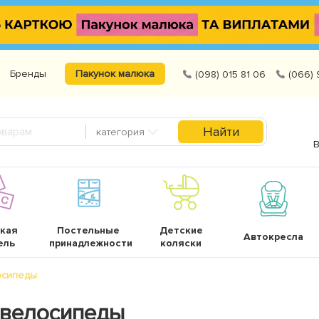
Бренды
Пакунок малюка
(098) 015 81 06
(066) 
Найти
категория
В
кая
Постельные
Детские
Автокресла
ель
принадлежности
коляски
осипеды
 велосипеды