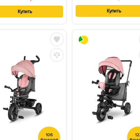
Купить
Купить
106
12
бонусов
бону