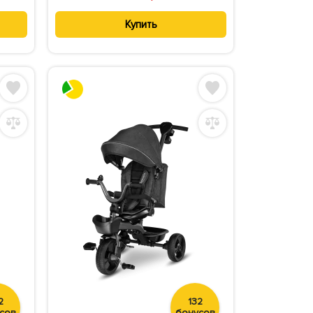
Купить
2
132
сов
бонусов