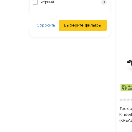
черный
3
Сбросить
Выберите фильтры
★
★
★
Трехк
Kinder
(KREA