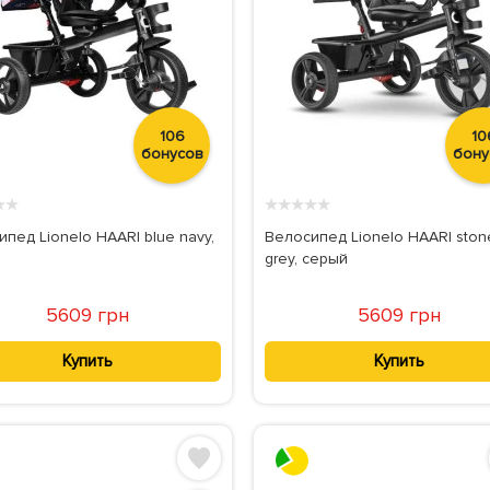
106
10
бонусов
бону
★
★
★
★
★
★
★
пед Lionelo HAARI blue navy,
Велосипед Lionelo HAARI ston
grey, серый
5609 грн
5609 грн
Купить
Купить