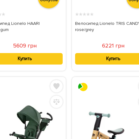
★
★
★
★
★
★
★
ипед Lionelo HAARI
Велосипед Lionelo TRIS CAND
egum
rose/grey
5609 грн
6221 грн
Купить
Купить