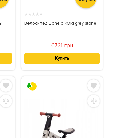
★
★
★
★
★
Y
Велосипед Lionelo KORI grey stone
6731 грн
Купить