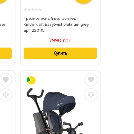
★
★
★
★
★
Трехколесный велосипед
reen,
Kinderkraft Easytwist platinum grey,
арт. 220115
7990 грн
Купить