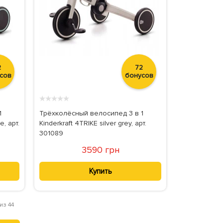
2
72
сов
бонусов
★
★
★
★
★
1
Трёхколёсный велосипед 3 в 1
e, арт.
Kinderkraft 4TRIKE silver grey, арт.
301089
3590 грн
Купить
из 44