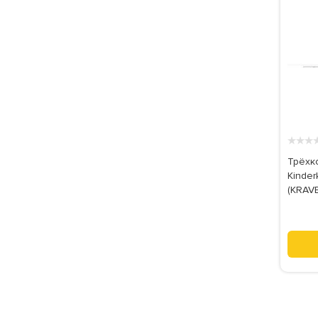
★
★
★
Трёхк
Kinder
(KRAV