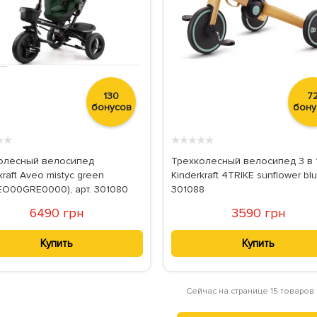
130
7
бонусов
бону
★
★
★
★
★
★
★
олёсный велосипед
Трехколесный велосипед 3 в 
kraft Aveo mistyc green
Kinderkraft 4TRIKE sunflower blu
EO00GRE0000), арт. 301080
301088
6490 грн
3590 грн
Купить
Купить
Сейчас на странице 15 товаров 