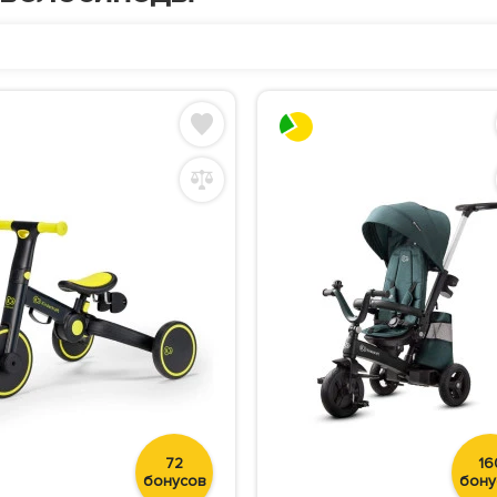
72
16
бонусов
бону