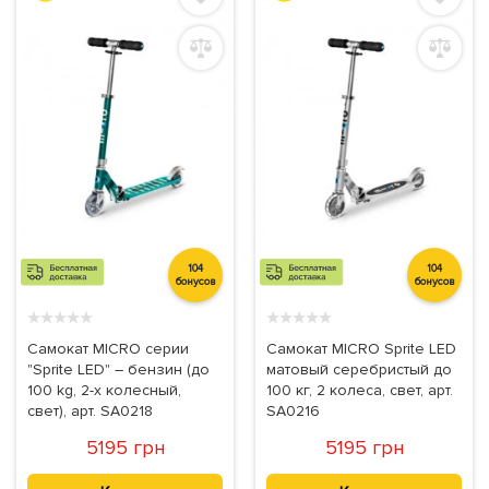
104
104
бонусов
бонусов
★
★
★
★
★
★
★
★
★
★
Самокат MICRO серии
Самокат MICRO Sprite LED
"Sprite LED" – бензин (до
матовый серебристый до
100 kg, 2-х колесный,
100 кг, 2 колеса, свет, арт.
свет), арт. SA0218
SA0216
5195 грн
5195 грн