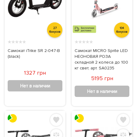
27
104
бонусов
бонусов
★
★
★
★
★
★
★
★
★
★
Самокат iTrike SR 2-047-B
Самокат MICRO Sprite LED
(black)
НЕОНОВАЯ РОЗА
складной 2 колеса до 100
кг свет, арт. SA0235
1327 грн
5195 грн
Нет в наличии
Нет в наличии