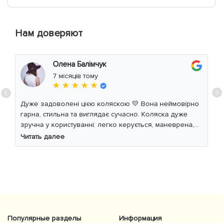
Нам доверяют
Олена Балімчук
7 місяців тому
★ ★ ★ ★ ★
Дуже задоволені цією коляскою 💛 Вона неймовірно
гарна, стильна та виглядає сучасно. Коляска дуже
зручна у користуванні: легко керується, маневрена,
м’який хід навіть по нерівній дорозі. Дитині
Читать далее
комфортно, просторе сидіння та великий капюшон
добре захищають від вітру й сонця. Якість матеріалів
на високому рівні, все продумано до дрібниць.
Користуємось із задоволенням і сміливо
рекомендуємо 👍
Популярные разделы
Информация