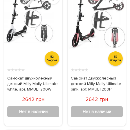
52
52
бонусов
бонусов
★
★
★
★
★
★
★
★
★
★
Самокат двухколесный
Самокат двухколесный
детский Milly Mally Ultimate
детский Milly Mally Ultimate
white, арт. MMULT200W
pink, арт. MMULT200P
2642 грн
2642 грн
Нет в наличии
Нет в наличии