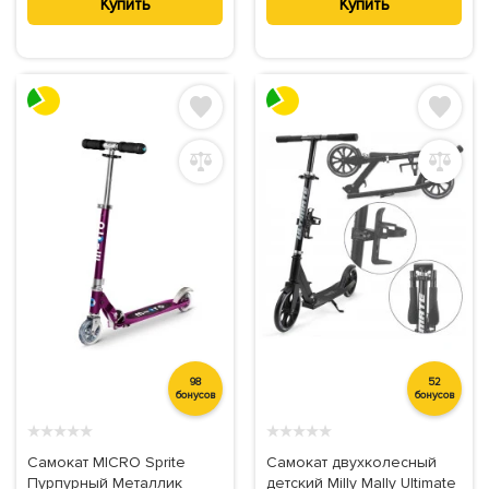
Купить
Купить
98
52
бонусов
бонусов
★
★
★
★
★
★
★
★
★
★
Самокат MICRO Sprite
Самокат двухколесный
Пурпурный Металлик
детский Milly Mally Ultimate