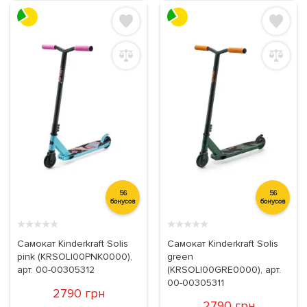
56
56
бонусов
бонусов
★
★
★
★
★
★
★
★
★
★
Самокат Kinderkraft Solis
Самокат Kinderkraft Solis
pink (KRSOLI00PNK0000),
green
арт. 00-00305312
(KRSOLI00GRE0000), арт.
00-00305311
2790 грн
2790 грн