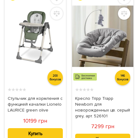
200
146
бонусов
бонусов
★
★
★
★
★
★
★
★
★
★
Стульчик для кормления с
Кресло Tripp Trapp
функцией качалки Lionelo
Newborn для
LAURICE green olive
новорожденных цв. серый
grey, арт. 526101
10199 грн
7299 грн
Купить