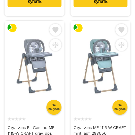
Купить
Купить
74
74
бонусов
бонусов
★
★
★
★
★
★
★
★
★
★
Стульчик EL Camino ME
Стульчик ME 1115-W CRAFT
1115-W CRAFT gray, арт.
mint, арт. 288656